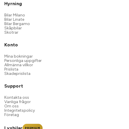
Hyrning
Bilar Milano
Bilar Linate
Bilar Bergamo
Skåpbilar
Skotrar
Konto
Mina bokningar
Personliga uppgifter
Allmänna villkor
Prislista
Skadeprislista
Support
Kontakta oss
Vanliga frågor
Om oss
Integritetspolicy
Företag
Lyxbilar
PREMIUM