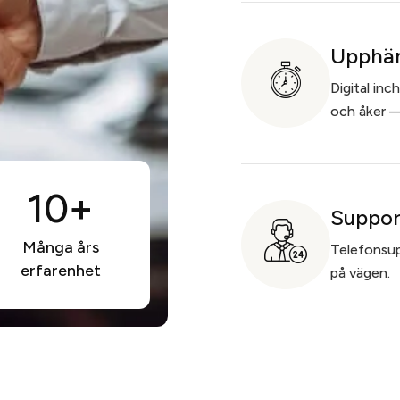
Upphäm
Digital in
och åker —
10+
Suppor
Många års
Telefonsupp
erfarenhet
på vägen.