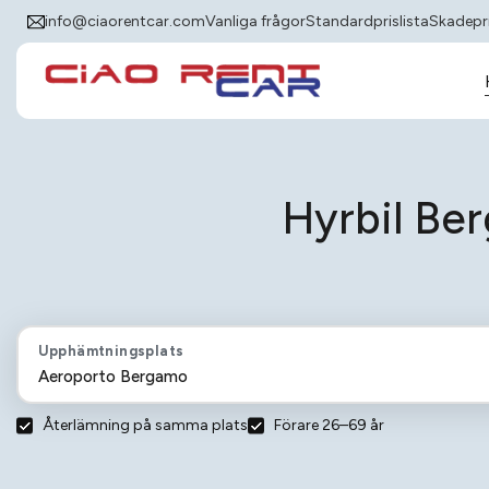
info@ciaorentcar.com
Vanliga frågor
Standardprislista
Skadepri
Hyrbil Be
Upphämtningsplats
Återlämning på samma plats
Förare 26–69 år