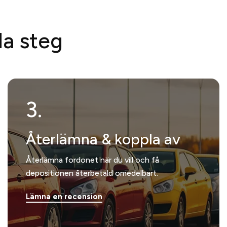
la steg
3.
Återlämna & koppla av
Återlämna fordonet när du vill och få
depositionen återbetald omedelbart.
Lämna en recension