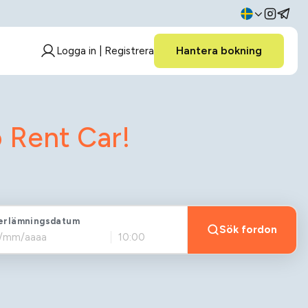
Hantera bokning
Logga in | Registrera
 Rent Car!
erlämningsdatum
Sök fordon