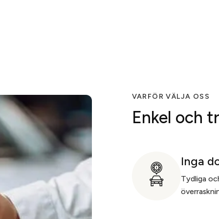
VARFÖR VÄLJA OSS
Enkel och t
Inga d
Tydliga och
överrasknin