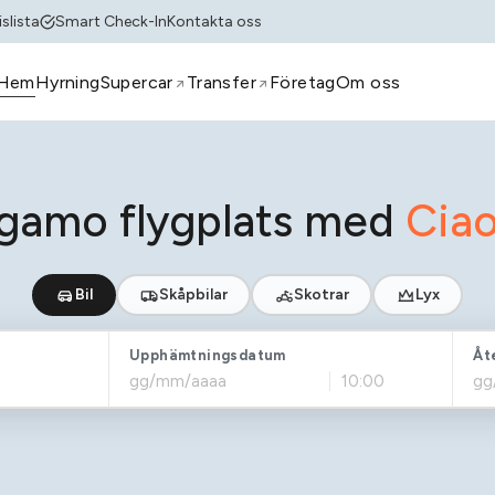
slista
Smart Check-In
Kontakta oss
Hem
Hyrning
Supercar
Transfer
Företag
Om oss
rgamo flygplats med
Ciao
Bil
Skåpbilar
Skotrar
Lyx
Upphämtningsdatum
Åt