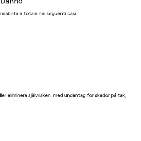
E Danno
nsabilità è totale nei seguenti casi:
ller eliminera självrisken, med undantag för skador på tak,