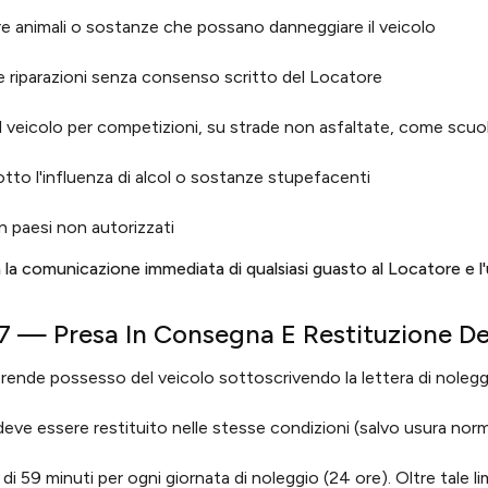
e animali o sostanze che possano danneggiare il veicolo
e riparazioni senza consenso scritto del Locatore
 il veicolo per competizioni, su strade non asfaltate, come scu
tto l'influenza di alcol o sostanze stupefacenti
in paesi non autorizzati
 la comunicazione immediata di qualsiasi guasto al Locatore e l'util
 7 — Presa In Consegna E Restituzione De
 prende possesso del veicolo sottoscrivendo la lettera di nolegg
 deve essere restituito nelle stesse condizioni (salvo usura norm
 di 59 minuti per ogni giornata di noleggio (24 ore). Oltre tale l