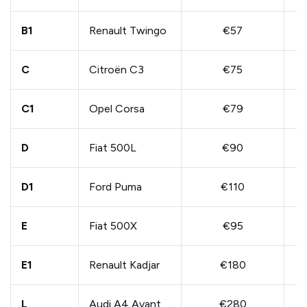
B1
Renault Twingo
€57
C
Citroën C3
€75
C1
Opel Corsa
€79
D
Fiat 500L
€90
D1
Ford Puma
€110
E
Fiat 500X
€95
E1
Renault Kadjar
€180
L
Audi A4 Avant
€280