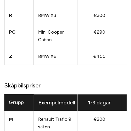
R
BMW X3
€300
PC
Mini Cooper
€290
Cabrio
Z
BMW X6
€400
Skåpbilspriser
Grupp
Exempelmodell
1-3 dagar
Renault Trafic 9
€200
M
säten