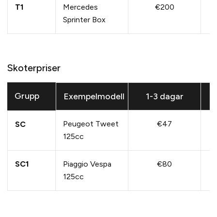
T1
Mercedes
€200
Sprinter Box
Skoterpriser
Grupp
Exempelmodell
1-3 dagar
Peugeot Tweet
€47
SC
125cc
SC1
Piaggio Vespa
€80
125cc