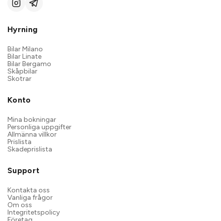
Hyrning
Bilar Milano
Bilar Linate
Bilar Bergamo
Skåpbilar
Skotrar
Konto
Mina bokningar
Personliga uppgifter
Allmänna villkor
Prislista
Skadeprislista
Support
Kontakta oss
Vanliga frågor
Om oss
Integritetspolicy
Företag