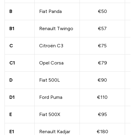
B
Fiat Panda
€50
B1
Renault Twingo
€57
C
Citroën C3
€75
C1
Opel Corsa
€79
D
Fiat 500L
€90
D1
Ford Puma
€110
E
Fiat 500X
€95
E1
Renault Kadjar
€180