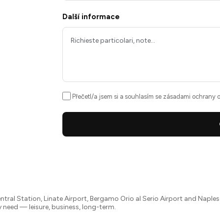
Další informace
Přečetl/a jsem si a souhlasím se
zásadami ochrany o
entral Station, Linate Airport, Bergamo Orio al Serio Airport and Naple
 need — leisure, business, long-term.