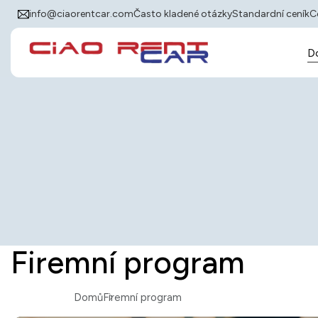
info@ciaorentcar.com
Často kladené otázky
Standardní ceník
C
D
Firemní program
Domů
Firemní program