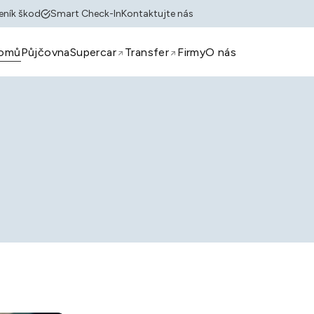
eník škod
Smart Check-In
Kontaktujte nás
omů
Půjčovna
Supercar
Transfer
Firmy
O nás