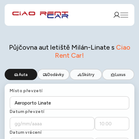
Půjčovna aut letiště Milán-Linate s
Ciao
Rent Car!
Auta
Dodávky
Skútry
Luxus
Místo převzetí
Datum převzetí
Datum vrácení