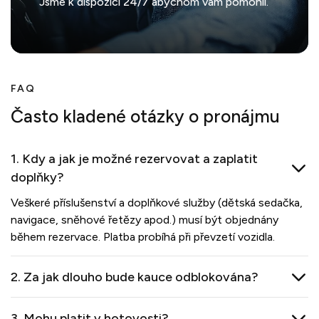
Jsme k dispozici 24/7 abychom vám pomohli.
FAQ
Často kladené otázky o pronájmu
1. Kdy a jak je možné rezervovat a zaplatit
doplňky?
Veškeré příslušenství a doplňkové služby (dětská sedačka,
navigace, sněhové řetězy apod.) musí být objednány
během rezervace. Platba probíhá při převzetí vozidla.
2. Za jak dlouho bude kauce odblokována?
3. Mohu platit v hotovosti?