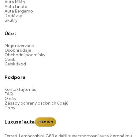
Auta Milán
Auta Linate
Auta Bergamo
Dodávky
Skútry
Účet
Moje rezervace
Osobní údaje
Obchodní podmínky
Ceník
Ceník škod
Podpora
Kontaktujte nás
FAQ
O nás
Zásady ochrany osobních údajů
Firmy
Luxusní auta
PREMIUM
Ferrari, Lamborghini, G63 a další supersportovní auta k pronájmu