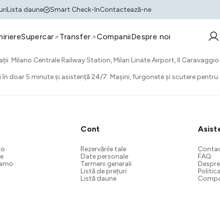
uri
Lista daune
Smart Check-In
Contactează-ne
hiriere
Supercar
Transfer
Companii
Despre noi
ții: Milano Centrale Railway Station, Milan Linate Airport, Il Caravaggio
în doar 5 minute și asistență 24/7. Mașini, furgonete și scutere pentru o
e
Cont
Asist
no
Rezervările tale
Conta
te
Date personale
FAQ
gamo
Termeni generali
Despre
Listă de prețuri
Politic
Listă daune
Compa