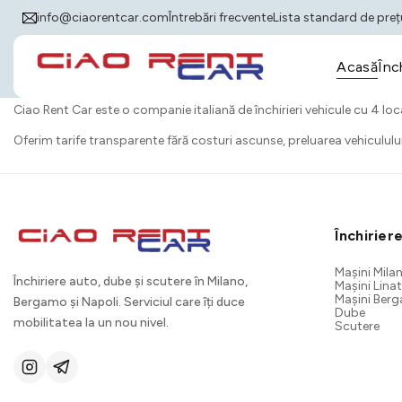
info@ciaorentcar.com
Întrebări frecvente
Lista standard de preț
Acasă
Înc
Ciao Rent Car este o companie italiană de închirieri vehicule cu 4 loca
Oferim tarife transparente fără costuri ascunse, preluarea vehiculului 
Închirier
Mașini Mila
Închiriere auto, dube și scutere în Milano,
Mașini Lina
Mașini Ber
Bergamo și Napoli. Serviciul care îți duce
Dube
mobilitatea la un nou nivel.
Scutere