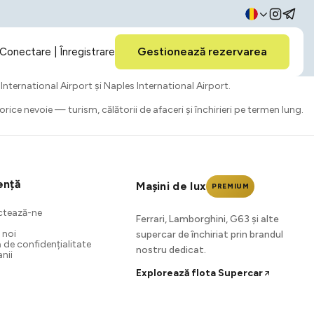
Gestionează rezervarea
Conectare | Înregistrare
 International Airport și Naples International Airport.
rice nevoie — turism, călătorii de afaceri și închirieri pe termen lung.
ență
Mașini de lux
PREMIUM
ctează-ne
Ferrari, Lamborghini, G63 și alte
 noi
supercar de închiriat prin brandul
a de confidențialitate
nostru dedicat.
nii
Explorează flota Supercar